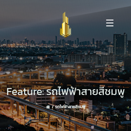
Skip
to
content
Feature: รถไฟฟ้าสายสีชมพู
รถไฟฟ้าสายสีชมพู